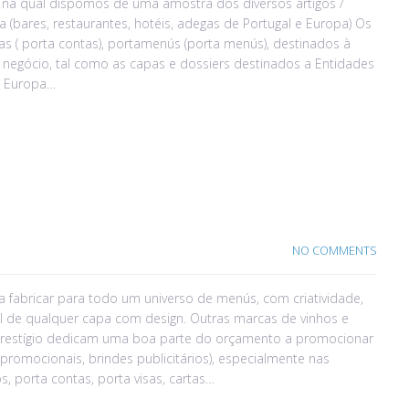
, na qual dispomos de uma amostra dos diversos artigos /
 (bares, restaurantes, hotéis, adegas de Portugal e Europa) Os
s ( porta contas), portamenús (porta menús), destinados à
 negócio, tal como as capas e dossiers destinados a Entidades
 e Europa…
NO COMMENTS
a fabricar para todo um universo de menús, com criatividade,
al de qualquer capa com design. Outras marcas de vinhos e
restígio dedicam uma boa parte do orçamento a promocionar
romocionais, brindes publicitários), especialmente nas
s, porta contas, porta visas, cartas…