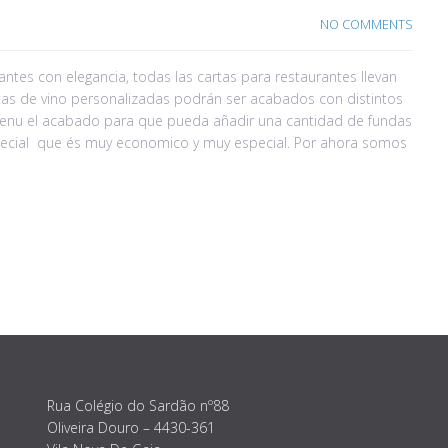
NO COMMENTS
tes con elegancia, todas las cartas para restaurantes llevan
tas de vino personalizadas podrán ser acabados con distintos
de menu el acabado para que pueda añadir una cantidad de fundas
especial que és muy economico y muy especial. Por ahora somos
Rua Colégio do Sardão nº88
Oliveira Douro – 4430-361