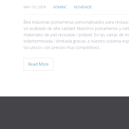
MAY 10, 2018
ADMINC
NOVIDADE
Bea Industrias portamenus personalizados para restauran
un acabado de alta calidad. Nuestros portamenús y car
materiales de piel reciclada / polipiel. En las cartas 
inderterminada / ilimitada gracias a nuestro sistema 
los unicos con precios muy competitivos.
Read More