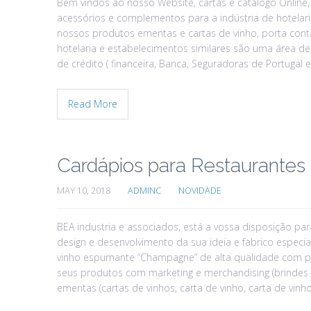
Bem vindos ao nosso Website, cartas e catálogo Online
acessórios e complementos para a indústria de hotelaria
nossos produtos ementas e cartas de vinho, porta conta
hotelaria e estabelecimentos similares são uma área de
de crédito ( financeira, Banca, Seguradoras de Portugal
Read More
Cardápios para Restaurantes
MAY 10, 2018
ADMINC
NOVIDADE
BEA industria e associados, está a vossa disposição par
design e desenvolvimento da sua ideia e fabrico especi
vinho espumante “Champagne” de alta qualidade com p
seus produtos com marketing e merchandising (brindes p
ementas (cartas de vinhos, carta de vinho, carta de vinho