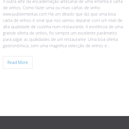
A outra arte da encadernação artesanal de uma ementa e carta
de vinhos. Como fazer uma ou mais cartas de vinho.
www.publiementas.com Há um ditado que diz que uma boa
carta de vinhos é sinal que nos vamos deparar com um nível de
alta qualidade de cozinha num restaurante. A existência de uma
grande oferta de vinhos, foi sempre um excelente parâmetro
para julgar as qualidades de um restaurante. Uma boa oferta
gastronómica, sem uma magnifica selecção de vinhos e…
Read More