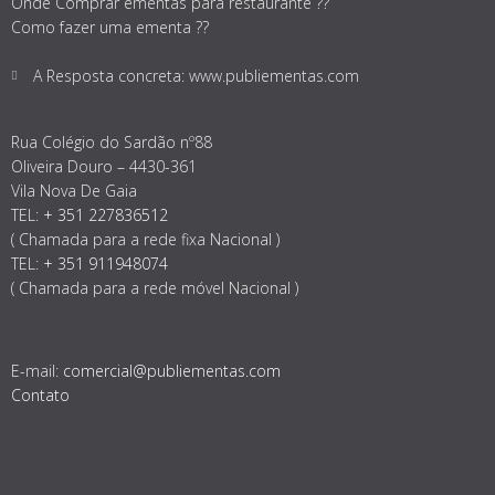
Onde Comprar ementas para restaurante ??
Como fazer uma ementa ??
A Resposta concreta: www.publiementas.com
Rua Colégio do Sardão nº88
Oliveira Douro – 4430-361
Vila Nova De Gaia
TEL:
+ 351 227836512
( Chamada para a rede fixa Nacional )
TEL:
+ 351 911948074
( Chamada para a rede móvel Nacional )
E-mail:
comercial@publiementas.com
Contato