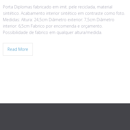
Porta Diplomas fabricado em imit. pele reciclada, material
sintético. Acabamento interior sintético em contraste como foto.
Medidas: Altura: 24,5cm Diâmetro exterior: 7,5cm Diâmetro
interior: 6,5cm Fabrico por encomenda e orçamento.
Possibilidade de fabrico em qualquer altura/medida.
Read More