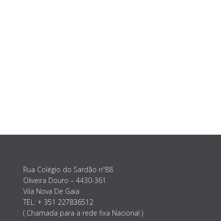
Rua Colégio do Sardão nº88
Oliveira Douro – 4430-361
Vila Nova De Gaia
TEL:
+ 351 227836512
( Chamada para a rede fixa Nacional )