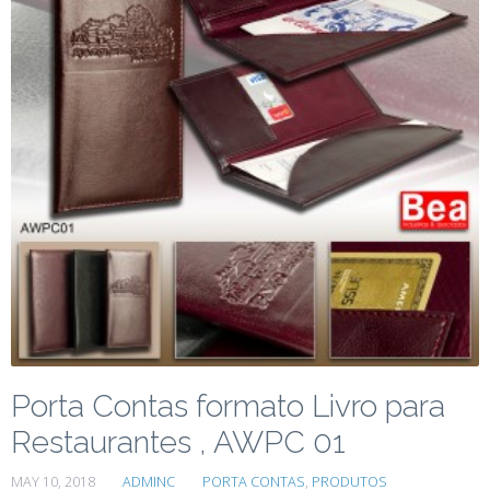
Porta Contas formato Livro para
Restaurantes , AWPC 01
MAY 10, 2018
ADMINC
PORTA CONTAS
,
PRODUTOS