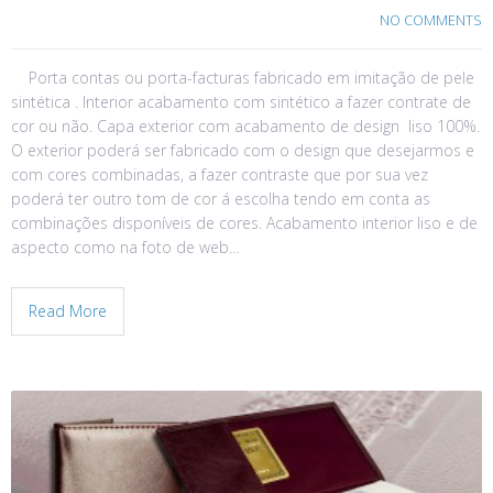
NO COMMENTS
Porta contas ou porta-facturas fabricado em imitação de pele
sintética . Interior acabamento com sintético a fazer contrate de
cor ou não. Capa exterior com acabamento de design liso 100%.
O exterior poderá ser fabricado com o design que desejarmos e
com cores combinadas, a fazer contraste que por sua vez
poderá ter outro tom de cor á escolha tendo em conta as
combinações disponíveis de cores. Acabamento interior liso e de
aspecto como na foto de web…
Read More