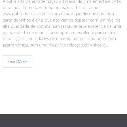
A outra arte da encadernação artesanal de uma ementa e carta
de vinhos. Como fazer uma ou mais cartas de vinho.
www.publiementas.com Há um ditado que diz que uma boa
carta de vinhos é sinal que nos vamos deparar com um nível de
alta qualidade de cozinha num restaurante. A existência de uma
grande oferta de vinhos, foi sempre um excelente parâmetro
para julgar as qualidades de um restaurante. Uma boa oferta
gastronómica, sem uma magnifica selecção de vinhos e…
Read More