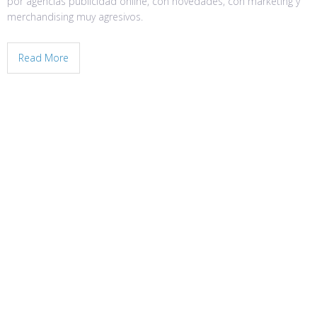
por agencias publicidad online, con novedades, con marketing y
merchandising muy agresivos.
Read More