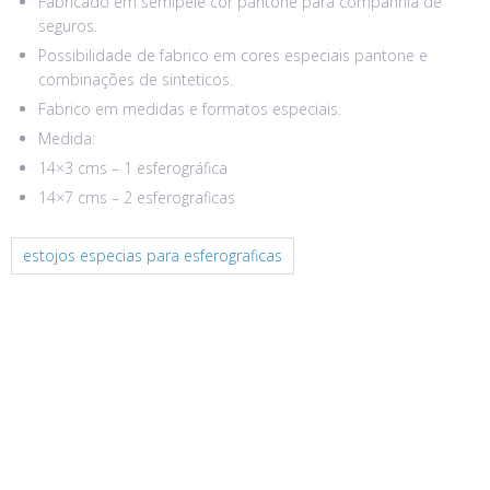
Fabricado em semipele cor pantone para companhia de
seguros.
Possibilidade de fabrico em cores especiais pantone e
combinações de sinteticos.
Fabrico em medidas e formatos especiais.
Medida:
14×3 cms – 1 esferográfica
14×7 cms – 2 esferograficas
estojos especias para esferograficas