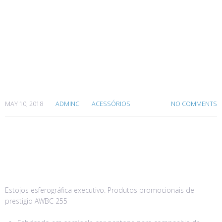
esferográficas
executivos.
AWBC 255
MAY 10, 2018
ADMINC
ACESSÓRIOS
NO COMMENTS
Estojos esferográfica executivo. Produtos promocionais de
prestigio AWBC 255