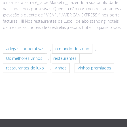
a usar esta estratégia de Marketing, fazendo a sua publicidade
nas capas dos porta-visas. Quem já não o viu nos restaurantes a
gravação a quente de ” VISA ” , ” AMERICAN EXPRESS “, nos porta
facturas !!!!!! Nos restaurantes de Luxo , de alto standing ,hotéis
de 5 estrelas , hotéis de 6 estrelas ,resorts hotel ,….quase todos
…..
adegas cooperativas
,
o mundo do vinho
,
Os melhores vinhos
,
restaurantes
,
restaurantes de luxo
,
vinhos
,
Vinhos premiados