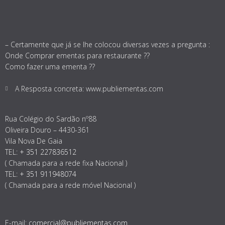
– Certamente que já se lhe colocou diversas vezes a pregunta :
Onde Comprar ementas para restaurante ??
Como fazer uma ementa ??
A Resposta concreta: www.publiementas.com
Rua Colégio do Sardão nº88
Oliveira Douro – 4430-361
Vila Nova De Gaia
TEL:
+ 351 227836512
( Chamada para a rede fixa Nacional )
TEL:
+ 351 911948074
( Chamada para a rede móvel Nacional )
E-mail:
comercial@publiementas.com