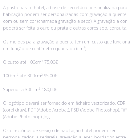
A pasta para o hotel, a base de secretária personalizada para
habitação podem ser personalizadas com gravação a quente
com ou sem cor (chamada gravação a seco). A gravação a cor
poderá ser feita a ouro ou prata e outras cores sob, consulta.
Os moldes para gravação a quente tem um custo que funciona
2
em função de centímetro quadrado (cm
).
2
O custo até 100cm
75,00€
2
2
100cm
até 300cm
.95,00€
2
Superior a 300cm
180,00€
O logótipo deverá ser fornecido em ficheiro vectorizado, CDR
(corel draw), PDF (Adobe Acrobat), PSD (Adobe Photoshop), Tiff
(Adobe Photoshop), Jpg.
Os directórios de serviço de habitação hotel podem ser
personalizados, a serigrafia, gravação a laser, bordados entre