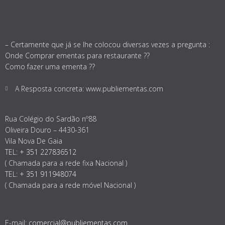
– Certamente que já se lhe colocou diversas vezes a pregunta :
Onde Comprar ementas para restaurante ??
Como fazer uma ementa ??
A Resposta concreta: www.publiementas.com
Rua Colégio do Sardão nº88
Oliveira Douro – 4430-361
Vila Nova De Gaia
TEL:
+ 351 227836512
( Chamada para a rede fixa Nacional )
TEL:
+ 351 911948074
( Chamada para a rede móvel Nacional )
E-mail:
comercial@publiementas.com