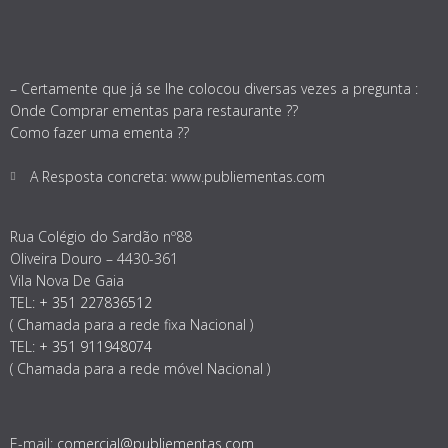
– Certamente que já se lhe colocou diversas vezes a pregunta :
Onde Comprar ementas para restaurante ??
Como fazer uma ementa ??
A Resposta concreta: www.publiementas.com
Rua Colégio do Sardão nº88
Oliveira Douro – 4430-361
Vila Nova De Gaia
TEL:
+ 351 227836512
( Chamada para a rede fixa Nacional )
TEL:
+ 351 911948074
( Chamada para a rede móvel Nacional )
E-mail:
comercial@publiementas.com