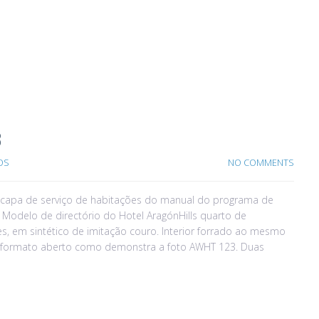
3
OS
NO COMMENTS
 , capa de serviço de habitações do manual do programa de
o. Modelo de directório do Hotel AragónHills quarto de
s, em sintético de imitação couro. Interior forrado ao mesmo
o formato aberto como demonstra a foto AWHT 123. Duas