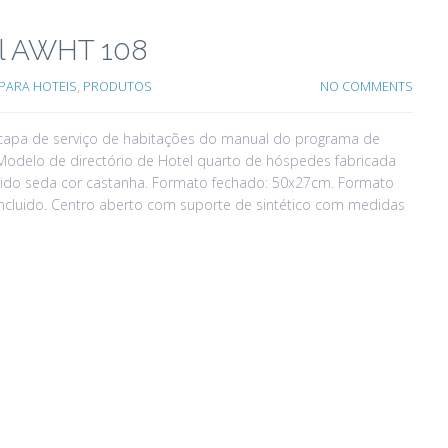
el AWHT 108
PARA HOTEIS
,
PRODUTOS
NO COMMENTS
, capa de serviço de habitações do manual do programa de
. Modelo de directório de Hotel quarto de hóspedes fabricada
 tecido seda cor castanha. Formato fechado: 50x27cm. Formato
 incluido. Centro aberto com suporte de sintético com medidas