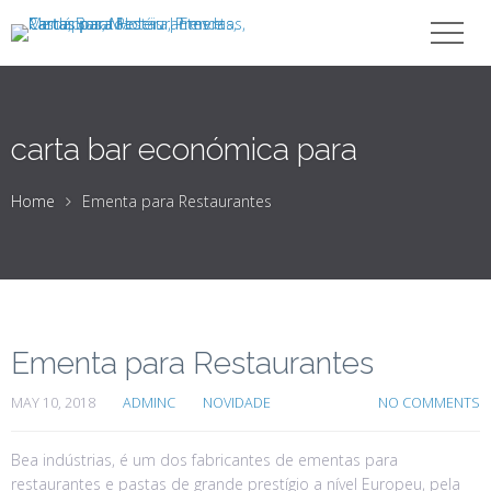
carta bar económica para
Home
Ementa para Restaurantes
Ementa para Restaurantes
MAY 10, 2018
ADMINC
NOVIDADE
NO COMMENTS
Bea indústrias, é um dos fabricantes de ementas para
restaurantes e pastas de grande prestígio a nível Europeu, pela