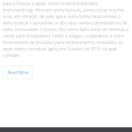
para a Europa e Japão, como reclame publicitário
(merchandising), oferecem porta facturas, porta-contas e porta-
visas, em imitação de pele, que é outra forma de promover o
vinho (marca) e aproximar-se dos seus clientes (distribuidores de
vinho, restaurantes e hotéis). Nós como fabricantes de ementas e
cartas para restaurantes, hotéis e adegas cooperativas e como
fornecedores de produtos para hotelaria temos novidades, as
quais vamos introduzir agora em Outubro de 2010, na qual
constam…
Read More