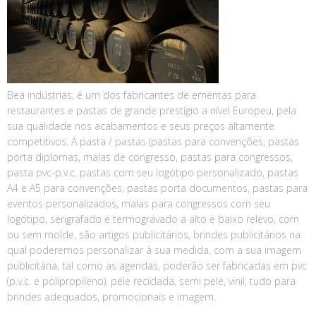
Bea indústrias, é um dos fabricantes de ementas para
restaurantes e pastas de grande prestígio a nível Europeu, pela
sua qualidade nos acabamentos e seus preços altamente
competitivos. A pasta / pastas (pastas para convenções, pastas
porta diplomas, malas de congresso, pastas para congressos,
pasta pvc-p.v.c, pastas com seu logótipo personalizado, pastas
A4 e A5 para convenções, pastas porta documentos, pastas para
eventos personalizados, malas para congressos com seu
logótipo, serigrafado e termogravado a alto e baixo relevo, com
ou sem molde, são artigos publicitários, brindes publicitários na
qual poderemos personalizar à sua medida, com a sua imagem
publicitária, tal como as agendas, poderão ser fabricadas em pvc
(p.v.c. e polipropileno), pele reciclada, semi pele, vinil, tudo para
brindes adequados, promocionais e imagem.