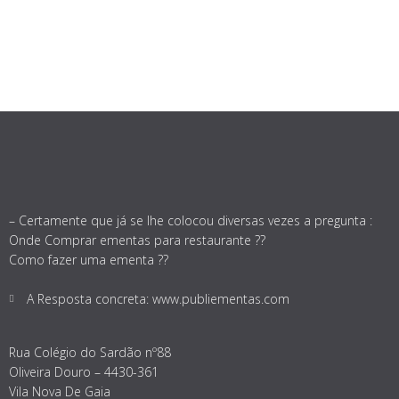
– Certamente que já se lhe colocou diversas vezes a pregunta :
Onde Comprar ementas para restaurante ??
Como fazer uma ementa ??
A Resposta concreta: www.publiementas.com
Rua Colégio do Sardão nº88
Oliveira Douro – 4430-361
Vila Nova De Gaia