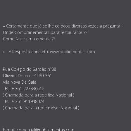
– Certamente que já se lhe colocou diversas vezes a pregunta :
Onde Comprar ementas para restaurante ??
Como fazer uma ementa ??
A Resposta concreta: www.publiementas.com
Rua Colégio do Sardão nº88
Oliveira Douro – 4430-361
Vila Nova De Gaia
TEL:
+ 351 227836512
( Chamada para a rede fixa Nacional )
TEL:
+ 351 911948074
( Chamada para a rede móvel Nacional )
E-mail:
comercial@publiementas.com