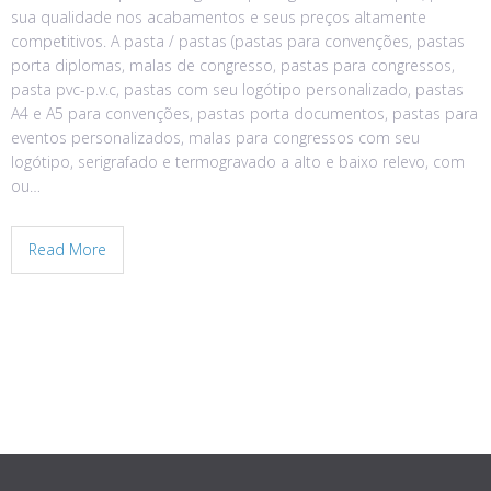
sua qualidade nos acabamentos e seus preços altamente
competitivos. A pasta / pastas (pastas para convenções, pastas
porta diplomas, malas de congresso, pastas para congressos,
pasta pvc-p.v.c, pastas com seu logótipo personalizado, pastas
A4 e A5 para convenções, pastas porta documentos, pastas para
eventos personalizados, malas para congressos com seu
logótipo, serigrafado e termogravado a alto e baixo relevo, com
ou…
Read More