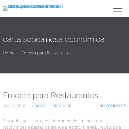
carta sobremesa económica
Home
Ementa para Restaurantes
Ementa para Restaurantes
MAY 10, 2018
ADMINC
NOVIDADE
NO COMMENTS
Bea indústrias, é um dos fabricantes de ementas para
restaurantes e pastas de grande prestígio a nível Europeu, pela