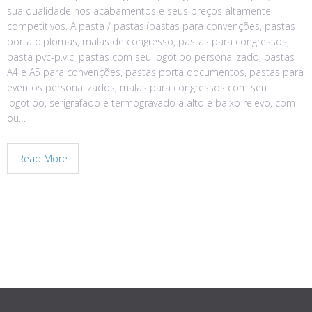
sua qualidade nos acabamentos e seus preços altamente
competitivos. A pasta / pastas (pastas para convenções, pastas
porta diplomas, malas de congresso, pastas para congressos,
pasta pvc-p.v.c, pastas com seu logótipo personalizado, pastas
A4 e A5 para convenções, pastas porta documentos, pastas para
eventos personalizados, malas para congressos com seu
logótipo, serigrafado e termogravado a alto e baixo relevo, com
ou…
Read More