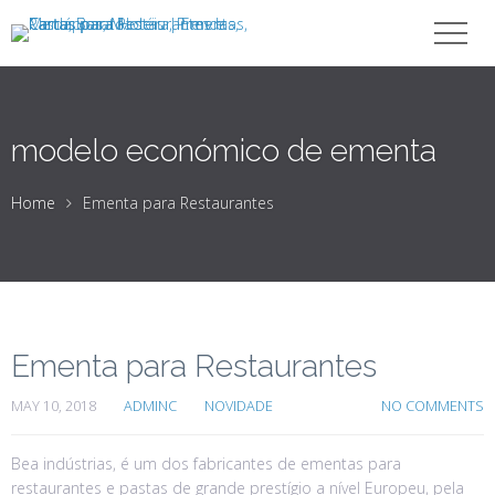
modelo económico de ementa
Home
Ementa para Restaurantes
Ementa para Restaurantes
MAY 10, 2018
ADMINC
NOVIDADE
NO COMMENTS
Bea indústrias, é um dos fabricantes de ementas para
restaurantes e pastas de grande prestígio a nível Europeu, pela