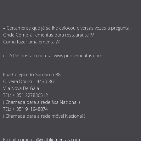
– Certamente que já se lhe colocou diversas vezes a pregunta :
Onde Comprar ementas para restaurante ??
Como fazer uma ementa ??
A Resposta concreta: www.publiementas.com
Rua Colégio do Sardão nº88
Oliveira Douro – 4430-361
Vila Nova De Gaia
TEL:
+ 351 227836512
( Chamada para a rede fixa Nacional )
TEL:
+ 351 911948074
( Chamada para a rede móvel Nacional )
E-mail:
comercial@publiementas.com