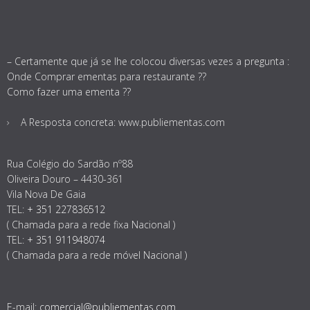
– Certamente que já se lhe colocou diversas vezes a pregunta :
Onde Comprar ementas para restaurante ??
Como fazer uma ementa ??
A Resposta concreta: www.publiementas.com
Rua Colégio do Sardão nº88
Oliveira Douro – 4430-361
Vila Nova De Gaia
TEL:
+ 351 227836512
( Chamada para a rede fixa Nacional )
TEL:
+ 351 911948074
( Chamada para a rede móvel Nacional )
E-mail:
comercial@publiementas.com