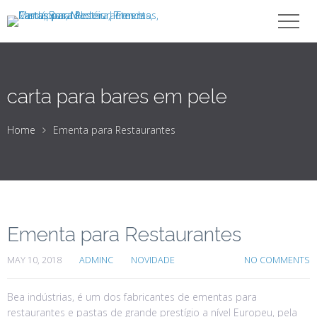
carta para bares em pele
Home
Ementa para Restaurantes
Ementa para Restaurantes
MAY 10, 2018
ADMINC
NOVIDADE
NO COMMENTS
Bea indústrias, é um dos fabricantes de ementas para
restaurantes e pastas de grande prestígio a nível Europeu, pela