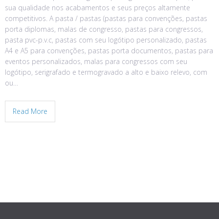
sua qualidade nos acabamentos e seus preços altamente
competitivos. A pasta / pastas (pastas para convenções, pastas
porta diplomas, malas de congresso, pastas para congressos,
pasta pvc-p.v.c, pastas com seu logótipo personalizado, pastas
A4 e A5 para convenções, pastas porta documentos, pastas para
eventos personalizados, malas para congressos com seu
logótipo, serigrafado e termogravado a alto e baixo relevo, com
ou…
Read More