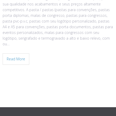
sua qualidade nos acabamentos e seus preços altamente
competitivos. A pasta / pastas (pastas para convenções, pastas
porta diplomas, malas de congresso, pastas para congressos,
pasta pvc-p.v.c, pastas com seu logótipo personalizado, pastas
A4 e A5 para convenções, pastas porta documentos, pastas para
eventos personalizados, malas para congressos com seu
logótipo, serigrafado e termogravado a alto e baixo relevo, com
ou…
Read More