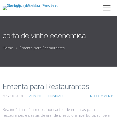
carta de vinho económica
Home
Ementa para Restaurantes
Ementa para Restaurantes
MAY 10, 2018
ADMINC
NOVIDADE
NO COMMENTS
Bea indústrias, é um dos fabricantes de ementas para
restaurantes e pastas de grande prestígio a nível Europeu, pela