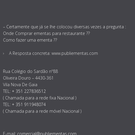
– Certamente que já se lhe colocou diversas vezes a pregunta :
Onde Comprar ementas para restaurante ??
Como fazer uma ementa ??
A Resposta concreta: www.publiementas.com
Rua Colégio do Sardão nº88
Oliveira Douro – 4430-361
Vila Nova De Gaia
TEL:
+ 351 227836512
( Chamada para a rede fixa Nacional )
TEL:
+ 351 911948074
( Chamada para a rede móvel Nacional )
E-mail:
comercial@publiementas.com