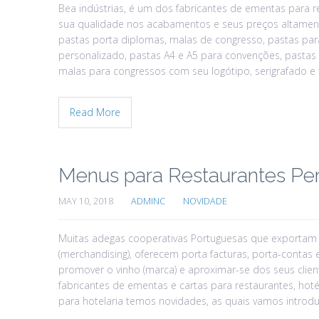
Bea indústrias, é um dos fabricantes de ementas para re
sua qualidade nos acabamentos e seus preços altamente
pastas porta diplomas, malas de congresso, pastas para
personalizado, pastas A4 e A5 para convenções, pastas
malas para congressos com seu logótipo, serigrafado e
Read More
Menus para Restaurantes Per
MAY 10, 2018
ADMINC
NOVIDADE
Muitas adegas cooperativas Portuguesas que exportam v
(merchandising), oferecem porta facturas, porta-contas 
promover o vinho (marca) e aproximar-se dos seus client
fabricantes de ementas e cartas para restaurantes, ho
para hotelaria temos novidades, as quais vamos introd