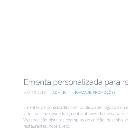
Home
Ementa personalizada para r
MAY 10, 2018
ADMINC
NOVIDADE
,
PROMOÇÕES
Ementas personalizadas com publicidade, logótipo ou in
Industrias faz desde longa data, através da nossa web
V/disposição distintos exemplos de criação, desenho, 
restaurantes, hotéis…etc.