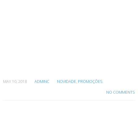
Ementa
personalizada
para
restaurante
em pvc
MAY 10, 2018
ADMINC
NOVIDADE
,
PROMOÇÕES
NO COMMENTS