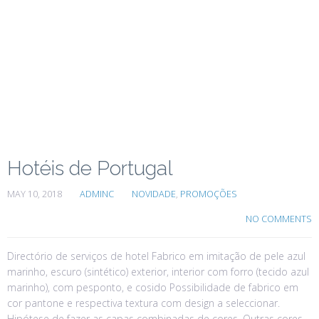
Hotéis de Portugal
MAY 10, 2018
ADMINC
NOVIDADE
,
PROMOÇÕES
NO COMMENTS
Directório de serviços de hotel Fabrico em imitação de pele azul
marinho, escuro (sintético) exterior, interior com forro (tecido azul
marinho), com pesponto, e cosido Possibilidade de fabrico em
cor pantone e respectiva textura com design a seleccionar.
Hipótese de fazer as capas combinadas de cores. Outras cores