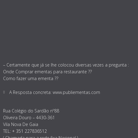
– Certamente que já se lhe colocou diversas vezes a pregunta :
Onde Comprar ementas para restaurante ??
Como fazer uma ementa ??
A Resposta concreta: www.publiementas.com
Rua Colégio do Sardão nº88
Oliveira Douro – 4430-361
Vila Nova De Gaia
TEL:
+ 351 227836512
( Chamada para a rede fixa Nacional )