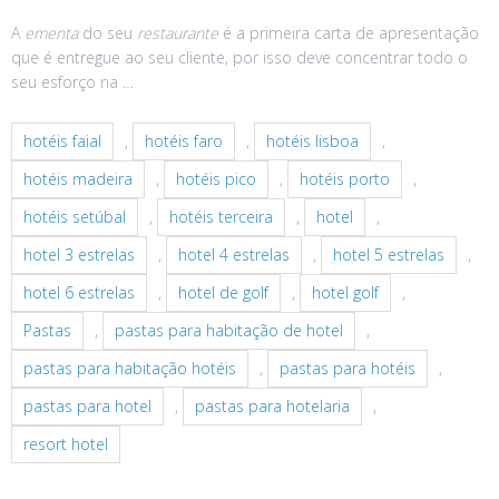
A
ementa
do seu
restaurante
é a primeira carta de apresentação
que é entregue ao seu cliente, por isso deve concentrar todo o
seu esforço na …
hotéis faial
,
hotéis faro
,
hotéis lisboa
,
hotéis madeira
,
hotéis pico
,
hotéis porto
,
hotéis setúbal
,
hotéis terceira
,
hotel
,
hotel 3 estrelas
,
hotel 4 estrelas
,
hotel 5 estrelas
,
hotel 6 estrelas
,
hotel de golf
,
hotel golf
,
Pastas
,
pastas para habitação de hotel
,
pastas para habitação hotéis
,
pastas para hotéis
,
pastas para hotel
,
pastas para hotelaria
,
resort hotel