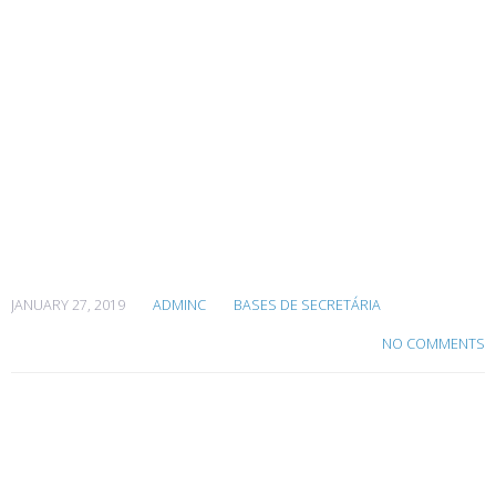
Home
Bases de
secretaria
para Hotéis
AWES 59
JANUARY 27, 2019
ADMINC
BASES DE SECRETÁRIA
NO COMMENTS