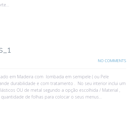
orte…
s_1
NO COMMENTS
cado em Madeira com lombada em semipele ( ou Pele
ande durabilidade e com tratamento . No seu interior inclui um
plásticos OU de metal segundo a opção escolhida / Material ,
 a quantidade de folhas para colocar o seus menus…