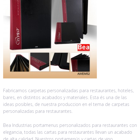
Fabricamos carpetas personalizadas para restaurantes, hoteles,
bares, en distintos acabados y materiales. Esta és una de las
ideas posibles, de nuestra produccion en el tema de carpetas
personalizadas para restaurantes.
Bea Industrias portamenus personalizados para restaurantes con
elegancia, todas las cartas para restaurantes llevan un acabado
de alta calidad. Nuestros portamenús y cartas de vino